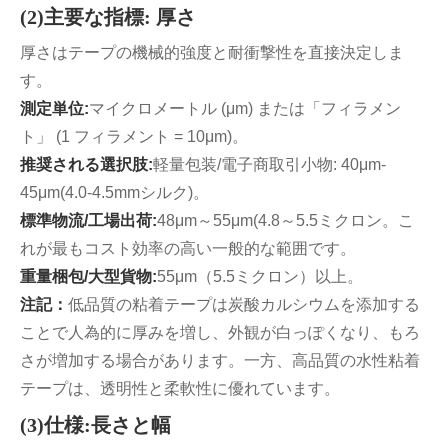
(2)主要な指標: 厚さ
厚さはテープの機械的強度と耐衝撃性を直接決定しま
す。
測定単位:
マイクロメートル (μm) または「フィラメン
ト」 (1 フィラメント = 10μm)。
推奨される選択肢:
軽量包装/電子商取引小物: 40μm-
45μm(4.0-4.5mmシルク)。
標準物流/工場出荷:
48μm～55μm(4.8～5.5ミクロン。こ
れが最もコスト効率の高い一般的な範囲です。
重量梱包/大型貨物:
55μm（5.5ミクロン）以上。
注記：
低品質の粘着テープは炭酸カルシウムを添加する
ことで人為的に厚みを増し、外観が白っぽくなり、もろ
さが増加する場合があります。一方、高品質の水性粘着
テープは、透明性と柔軟性に優れています。
(3)仕様:長さと幅