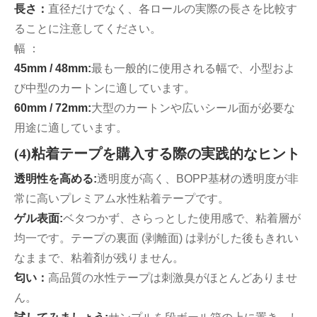
長さ：
直径だけでなく、各ロールの実際の長さを比較す
ることに注意してください。
幅 ：
45mm / 48mm:
最も一般的に使用される幅で、小型およ
び中型のカートンに適しています。
60mm / 72mm:
大型のカートンや広いシール面が必要な
用途に適しています。
(4)粘着テープを購入する際の実践的なヒント
透明性を高める:
透明度が高く、BOPP基材の透明度が非
常に高いプレミアム水性粘着テープです。
ゲル表面:
ベタつかず、さらっとした使用感で、粘着層が
均一です。テープの裏面 (剥離面) は剥がした後もきれい
なままで、粘着剤が残りません。
匂い：
高品質の水性テープは刺激臭がほとんどありませ
ん。