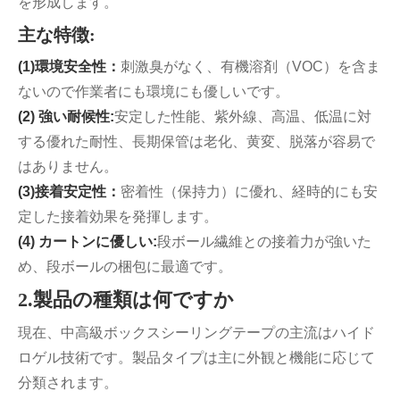
を形成します。
主な特徴:
(1)環境安全性：
刺激臭がなく、有機溶剤（VOC）を含ま
ないので作業者にも環境にも優しいです。
(2) 強い耐候性:
安定した性能、紫外線、高温、低温に対
する優れた耐性、長期保管は老化、黄変、脱落が容易で
はありません。
(3)接着安定性：
密着性（保持力）に優れ、経時的にも安
定した接着効果を発揮します。
(4) カートンに優しい:
段ボール繊維との接着力が強いた
め、段ボールの梱包に最適です。
2.製品の種類は何ですか
現在、中高級ボックスシーリングテープの主流はハイド
ロゲル技術です。製品タイプは主に外観と機能に応じて
分類されます。