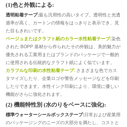
(1)色と外観による:
透明粘着テープ:
最も汎用性の高いタイプ。透明性と光透
過率が高く、カートンの情報をはっきりと表示でき、見
た目もきれいです。
ベージュまたはクラフト紙のカラー水性粘着テープ:
染色
された BOPP 基材から作られたその外観は、美的魅力が
優先される工業用またはブランドのパッケージで一般的
に使用される伝統的なクラフト紙によく似ています。
カラフルな印刷の水性粘着テープ:
さまざまな色でカス
タマイズしたり、企業ロゴや警告メッセージなどを印刷
したりできます。水性インク印刷により、環境に優しい
機能がさらに強化されます。
(2) 機能特性別 (水のりをベースに強化):
標準ウォーターシールボックステープ:
日常および産業用
のパッケージングのニーズの大部分を満たし、コストと