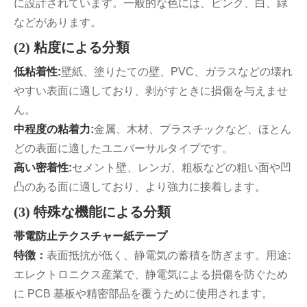
に設計されています。一般的な色には、ピンク、白、緑
などがあります。
(2) 粘度による分類
低粘着性:
壁紙、塗りたての壁、PVC、ガラスなどの壊れ
やすい表面に適しており、剥がすときに損傷を与えませ
ん。
中程度の粘着力:
金属、木材、プラスチックなど、ほとん
どの表面に適したユニバーサルタイプです。
高い密着性:
セメント壁、レンガ、粗板などの粗い面や凹
凸のある面に適しており、より強力に接着します。
(3) 特殊な機能による分類
帯電防止テクスチャー紙テープ
特徴：
表面抵抗が低く、静電気の蓄積を防ぎます。用途:
エレクトロニクス産業で、静電気による損傷を防ぐため
に PCB 基板や精密部品を覆うために使用されます。