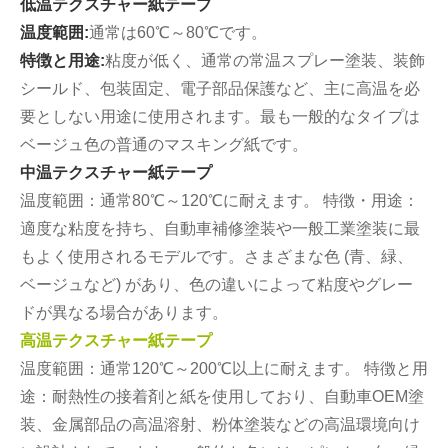
低温テクスチャー紙テープ
温度範囲:
通常は60℃～80℃です。
特徴と用途:
粘度が低く、通常の常温スプレー塗装、装飾
シールド、包装固定、電子部品保護など、主に高温を必
要としない用途に使用されます。最も一般的なタイプは
ベージュ色の普通のマスキング紙です。
中温テクスチャー紙テープ
温度範囲：通常80℃～120℃に耐えます。 特徴・用途：
適度な粘度を持ち、自動車補修塗装や一般工業塗装に最
もよく使用されるモデルです。さまざまな色 (青、緑、
ベージュなど) があり、色の違いによって粘度やグレー
ドが異なる場合があります。
高温テクスチャー紙テープ
温度範囲：通常120℃～200℃以上に耐えます。 特徴と用
途：耐熱性の接着剤と紙を使用しており、自動車OEM塗
装、金属部品の高温溶射、粉体塗装などの高温環境向け