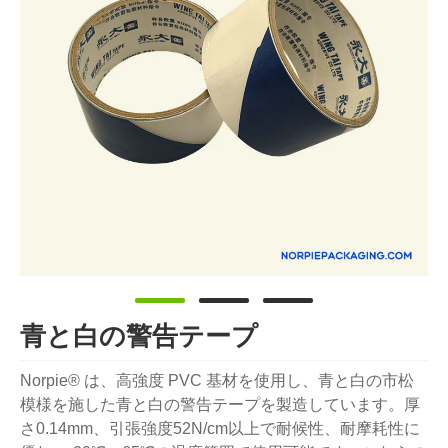
青と白の警告テープ
Norpie® は、高強度 PVC 基材を使用し、青と白の市松
模様を施した青と白の警告テープを製造しています。厚
さ0.14mm、引張強度52N/cm以上で耐候性、耐摩耗性に