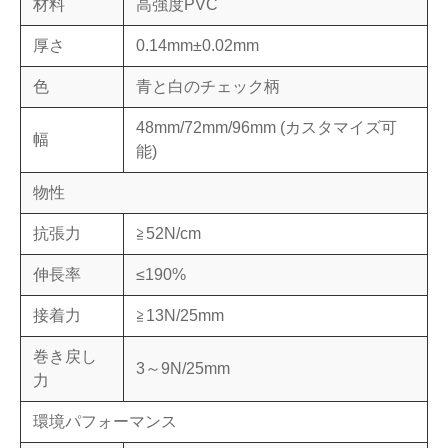
材料
高強度PVC
厚さ
0.14mm±0.02mm
色
青と白のチェック柄
48mm/72mm/96mm (カスタマイズ可
幅
能)
物性
抗張力
≧52N/cm
伸長率
≤190%
接着力
≧13N/25mm
巻き戻し
3～9N/25mm
力
環境パフォーマンス