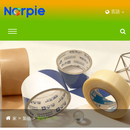
言語
家
製品
警告テープ