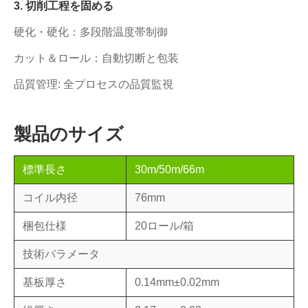
3. 切削工程を固める
硬化・硬化：多段階温度帯制御
カット＆ロール：自動切断と包装
品質管理: 全プロセスの品質監視
製品のサイズ
標準長さ
30m/50m/66m
コイル内径
76mm
梱包仕様
20ロール/箱
技術パラメータ
基板厚さ
0.14mm±0.02mm