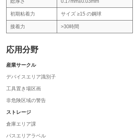
総厚さ
0.17mm±0.03mm
初期粘着力
サイズ ≥15 の鋼球
接着力
>30時間
応用分野
産業サークル
デバイスエリア識別子
工具置き場区画
非危険区域の警告
ストレージ
倉庫エリア課
パスエリアラベル