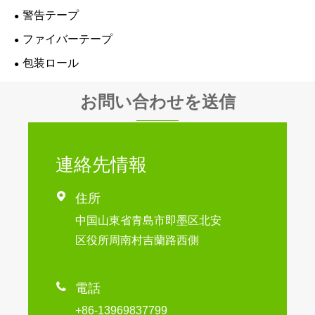
警告テープ
ファイバーテープ
包装ロール
お問い合わせを送信
連絡先情報

住所
中国山東省青島市即墨区北安
区役所周南村吉蘭路西側

電話
+86-13969837799