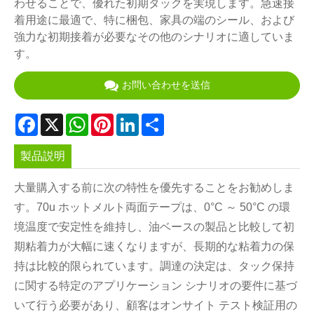
わせることで、優れた初期タックを実現します。急速接
着用途に最適で、特に梱包、家具の端のシール、および
強力な初期接着が必要なその他のシナリオに適していま
す。
お問い合わせを送信
Facebook
X
WhatsApp
Pinterest
LinkedIn
Share
製品説明
大量購入する前に次の特性を優先することをお勧めしま
す。70u ホットメルト両面テープは、0°C ～ 50°C の環
境温度で安定性を維持し、油ベースの製品と比較して初
期粘着力が大幅に速くなりますが、長期的な粘着力の保
持は比較的限られています。調達の決定は、タック保持
に関する特定のアプリケーション シナリオの要件に基づ
いて行う必要があり、顧客はオンサイト テスト検証用の