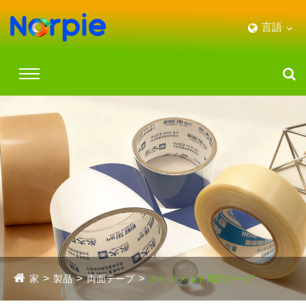
言語
家
製品
両面テープ
ホットメルト両面テープ